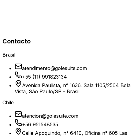
#c0c0c0
Tono Secundario
El tono plateado de los anillos y líneas radiales,
Contacto
representando protección y estructura.
Brasil
atendimento@golesuite.com
+55 (11) 991823134
Avenida Paulista, n° 1636, Sala 1105/2564 Bela
Vista, São Paulo/SP - Brasil
Chile
atencion@golesuite.com
+56 951548535
Calle Apoquindo, n° 6410, Oficina n° 605 Las