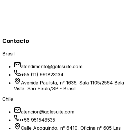
Cluster Kubernetes
99.9%
Disponibilidad
24/7
Soporte
5+
Contacto
Años de Experiencia
Brasil
atendimento@golesuite.com
+55 (11) 991823134
Avenida Paulista, n° 1636, Sala 1105/2564 Bela
Vista, São Paulo/SP - Brasil
Chile
atencion@golesuite.com
+56 951548535
Calle Apoquindo, n° 6410, Oficina n° 605 Las