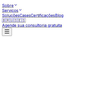
Sobre
Serviços
Soluções
Cases
Certificações
Blog
🇧🇷
🇺🇸
🇪🇸
Agende sua consultoria gratuita