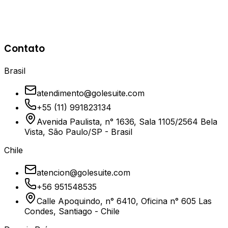
Tom Secundário
O tom prateado dos anéis e linhas radiais,
Contato
representando proteção e estrutura.
Brasil
atendimento@golesuite.com
+55 (11) 991823134
Avenida Paulista, n° 1636, Sala 1105/2564 Bela
Vista, São Paulo/SP - Brasil
Chile
atencion@golesuite.com
+56 951548535
Calle Apoquindo, n° 6410, Oficina n° 605 Las
Condes, Santiago - Chile