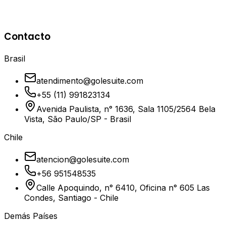
CI/CD automatizados, garantizar la confiabilidad de las
aplicaciones y participar de sprints internos del equipo.
Contacto
Brasil
atendimento@golesuite.com
+55 (11) 991823134
Avenida Paulista, n° 1636, Sala 1105/2564 Bela
Vista, São Paulo/SP - Brasil
Chile
atencion@golesuite.com
+56 951548535
Calle Apoquindo, n° 6410, Oficina n° 605 Las
Condes, Santiago - Chile
Demás Países