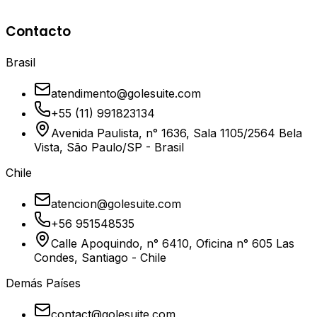
Soporte
5+
Contacto
Años de Experiencia
Brasil
atendimento@golesuite.com
+55 (11) 991823134
Avenida Paulista, n° 1636, Sala 1105/2564 Bela
Vista, São Paulo/SP - Brasil
Chile
atencion@golesuite.com
+56 951548535
Calle Apoquindo, n° 6410, Oficina n° 605 Las
Condes, Santiago - Chile
Demás Países
contact@golesuite.com