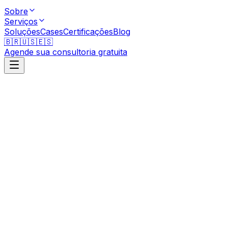
Sobre
Serviços
Soluções
Cases
Certificações
Blog
🇧🇷
🇺🇸
🇪🇸
Agende sua consultoria gratuita
Envie sua Mensagem