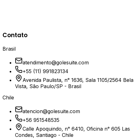
Seg - Sex: 8h às 18h - Exceto feriados
Atendimento 24/7
Para emergências e suporte técnico, nossa equipe está
Contato
disponível 24 horas por dia, 7 dias por semana.
Brasil
atendimento@golesuite.com
+55 (11) 991823134
Avenida Paulista, n° 1636, Sala 1105/2564 Bela
Vista, São Paulo/SP - Brasil
Chile
atencion@golesuite.com
+56 951548535
Calle Apoquindo, n° 6410, Oficina n° 605 Las
Condes, Santiago - Chile