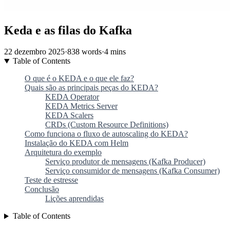
Keda e as filas do Kafka
22 dezembro 2025
·
838 words
·
4 mins
Table of Contents
O que é o KEDA e o que ele faz?
Quais são as principais peças do KEDA?
KEDA Operator
KEDA Metrics Server
KEDA Scalers
CRDs (Custom Resource Definitions)
Como funciona o fluxo de autoscaling do KEDA?
Instalação do KEDA com Helm
Arquitetura do exemplo
Serviço produtor de mensagens (Kafka Producer)
Serviço consumidor de mensagens (Kafka Consumer)
Teste de estresse
Conclusão
Lições aprendidas
Table of Contents