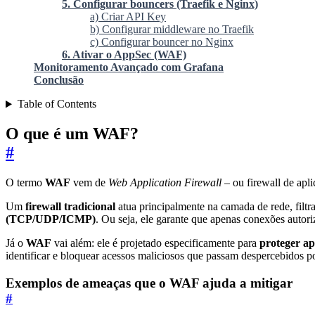
5. Configurar bouncers (Traefik e Nginx)
a) Criar API Key
b) Configurar middleware no Traefik
c) Configurar bouncer no Nginx
6. Ativar o AppSec (WAF)
Monitoramento Avançado com Grafana
Conclusão
Table of Contents
O que é um WAF?
#
O termo
WAF
vem de
Web Application Firewall
– ou firewall de apl
Um
firewall tradicional
atua principalmente na camada de rede, fil
(TCP/UDP/ICMP)
. Ou seja, ele garante que apenas conexões autor
Já o
WAF
vai além: ele é projetado especificamente para
proteger ap
identificar e bloquear acessos maliciosos que passam despercebidos 
Exemplos de ameaças que o WAF ajuda a mitigar
#