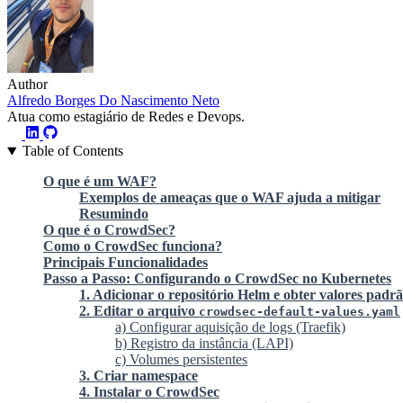
Author
Alfredo Borges Do Nascimento Neto
Atua como estagiário de Redes e Devops.
Table of Contents
O que é um WAF?
Exemplos de ameaças que o WAF ajuda a mitigar
Resumindo
O que é o CrowdSec?
Como o CrowdSec funciona?
Principais Funcionalidades
Passo a Passo: Configurando o CrowdSec no Kubernetes
1. Adicionar o repositório Helm e obter valores padr
2. Editar o arquivo
crowdsec-default-values.yaml
a) Configurar aquisição de logs (Traefik)
b) Registro da instância (LAPI)
c) Volumes persistentes
3. Criar namespace
4. Instalar o CrowdSec