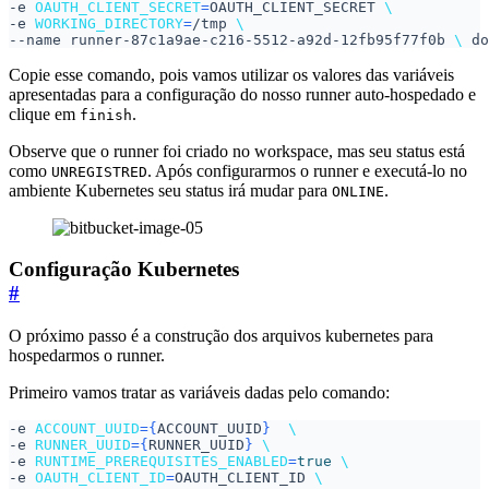
-e 
OAUTH_CLIENT_SECRET
=
OAUTH_CLIENT_SECRET 
-e 
WORKING_DIRECTORY
=
/tmp 
--name runner-87c1a9ae-c216-5512-a92d-12fb95f77f0b 
\ 
Copie esse comando, pois vamos utilizar os valores das variáveis
apresentadas para a configuração do nosso runner auto-hospedado e
clique em
.
finish
Observe que o runner foi criado no workspace, mas seu status está
como
. Após configurarmos o runner e executá-lo no
UNREGISTRED
ambiente Kubernetes seu status irá mudar para
.
ONLINE
Configuração Kubernetes
#
O próximo passo é a construção dos arquivos kubernetes para
hospedarmos o runner.
Primeiro vamos tratar as variáveis dadas pelo comando:
-e 
ACCOUNT_UUID
={
ACCOUNT_UUID
}
-e 
RUNNER_UUID
={
RUNNER_UUID
}
-e 
RUNTIME_PREREQUISITES_ENABLED
=
true
-e 
OAUTH_CLIENT_ID
=
OAUTH_CLIENT_ID 