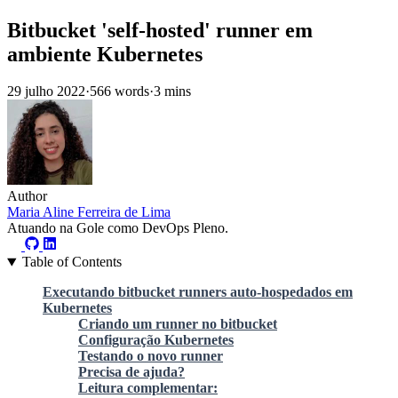
Bitbucket 'self-hosted' runner em
ambiente Kubernetes
29 julho 2022
·
566 words
·
3 mins
Author
Maria Aline Ferreira de Lima
Atuando na Gole como DevOps Pleno.
Table of Contents
Executando bitbucket runners auto-hospedados em
Kubernetes
Criando um runner no bitbucket
Configuração Kubernetes
Testando o novo runner
Precisa de ajuda?
Leitura complementar: