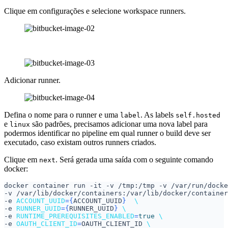
Clique em configurações e selecione workspace runners.
Adicionar runner.
Defina o nome para o runner e uma
. As labels
label
self.hosted
e
são padrões, precisamos adicionar uma nova label para
linux
podermos identificar no pipeline em qual runner o build deve ser
executado, caso existam outros runners criados.
Clique em
. Será gerada uma saída com o seguinte comando
next
docker:
docker container run -it -v /tmp:/tmp -v /var/run/docke
-v /var/lib/docker/containers:/var/lib/docker/container
-e 
ACCOUNT_UUID
={
ACCOUNT_UUID
}
-e 
RUNNER_UUID
={
RUNNER_UUID
}
-e 
RUNTIME_PREREQUISITES_ENABLED
=
true
-e 
OAUTH_CLIENT_ID
=
OAUTH_CLIENT_ID 