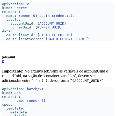
apiVersion
:
v1
kind
:
Secret
metadata
:
name
:
runner-01-oauth-credentials
labels
:
accountUuid
:
{
ACCOUNT_UUID}
runnerUuid
:
{
RUNNER_UUID}
data
:
oauthClientId
:
{
OAUTH_CLIENT_ID}
oauthClientSecret
:
{
OAUTH_CLIENT_SECRET}
job.yaml
#
Importante:
No arquivo job.yaml as variáveis de accountUuid e
runnerUuid, na seção de ‘container variables’, devem ser
adicionadas entre
e
, dessa forma
“ ”
{ }
“{ACCOUNT_UUID}”
apiVersion
:
batch/v1
kind
:
Job
metadata
:
name
:
runner-01
spec
:
template
:
metadata
: