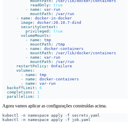
mountPath
:
/var/lib/docker/containers
readOnly
:
true
- 
name
:
var-run
mountPath
:
/var/run
- 
name
:
docker-in-docker
image
:
docker:20.10.7-dind
securityContext
:
privileged
:
true
volumeMounts
:
- 
name
:
tmp
mountPath
:
/tmp
- 
name
:
docker-containers
mountPath
:
/var/lib/docker/containers
- 
name
:
var-run
mountPath
:
/var/run
restartPolicy
:
OnFailure
volumes
:
- 
name
:
tmp
- 
name
:
docker-containers
- 
name
:
var-run
backoffLimit
:
6
completions
:
1
parallelism
:
1
Agora vamos aplicar as configurações construídas acima.