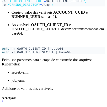
-e 
OAUTH_CLIENT_SECRET
=
OAUTH_CLIENT_SECRET 
-e 
WORKING_DIRECTORY
=
/tmp 
\ 
Copie o valor das variáveis
ACCOUNT_UUID
e
RUNNER_UUID
sem as
{ }
.
As variáveis
OAUTH_CLIENT_ID
e
OAUTH_CLIENT_SECRET
devem ser transformadas em
base64.
echo
 -n OAUTH_CLIENT_ID 
|
echo
 -n OAUTH_CLIENT_SECRET 
|
Feito isso passamos para a etapa de construção dos arquivos
Kubernetes:
secret.yaml
job.yaml
Adicione os valores das variáveis:
secret.yaml
#