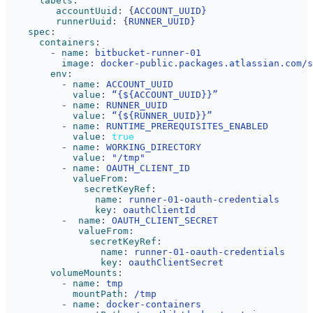
labels
:
accountUuid
:
{
ACCOUNT_UUID}
runnerUuid
:
{
RUNNER_UUID}
spec
:
containers
:
- 
name
:
bitbucket-runner-01
image
:
docker-public.packages.atlassian.com/s
env
:
- 
name
:
ACCOUNT_UUID
value
:
“{${ACCOUNT_UUID}}”
- 
name
:
RUNNER_UUID
value
:
“{${RUNNER_UUID}}”
- 
name
:
RUNTIME_PREREQUISITES_ENABLED
value
:
true
- 
name
:
WORKING_DIRECTORY
value
:
"/tmp"
- 
name
:
OAUTH_CLIENT_ID
valueFrom
:
secretKeyRef
:
name
:
runner-01-oauth-credentials
key
:
oauthClientId
- 
name
:
OAUTH_CLIENT_SECRET
valueFrom
:
secretKeyRef
:
name
:
runner-01-oauth-credentials
key
:
oauthClientSecret
volumeMounts
:
- 
name
:
tmp
mountPath
:
/tmp
- 
name
:
docker-containers