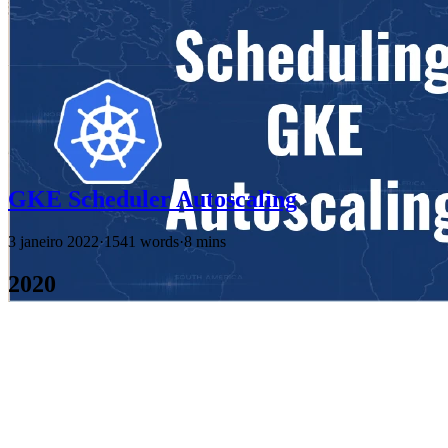
GKE Scheduler Autoscaling
3 janeiro 2022
·
1541 words
·
8 mins
2020