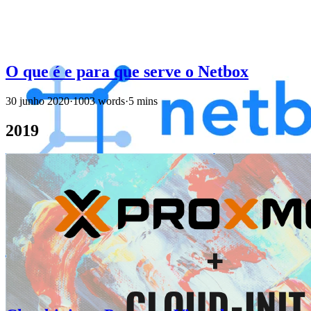
O que é e para que serve o Netbox
30 junho 2020
·
1003 words
·
5 mins
2019