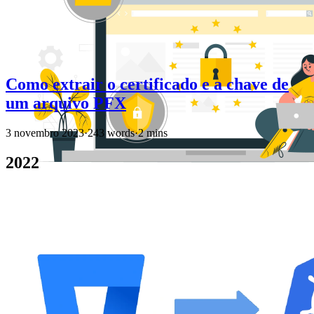
Como extrair o certificado e a chave de
um arquivo PFX
3 novembro 2023
·
243 words
·
2 mins
2022