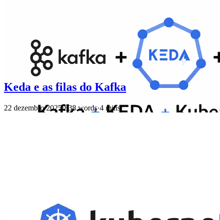
Keda e as filas do Kafka
22 dezembro 2025
·
838 words
·
4 mins