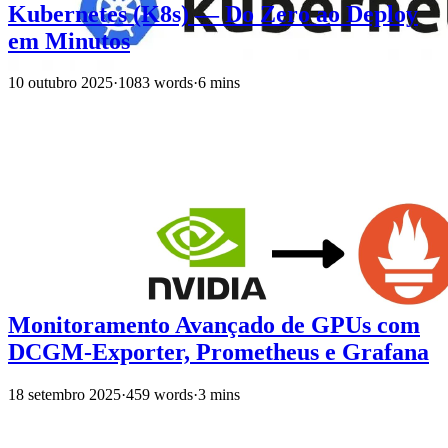
Kubernetes (K8s) — Do Zero ao Deploy
em Minutos
10 outubro 2025
·
1083 words
·
6 mins
Monitoramento Avançado de GPUs com
DCGM-Exporter, Prometheus e Grafana
18 setembro 2025
·
459 words
·
3 mins