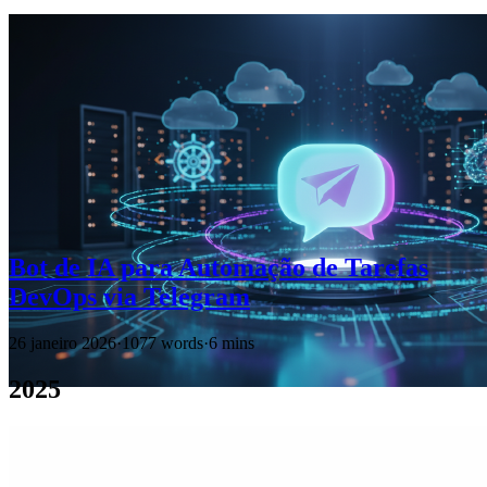
Bot de IA para Automação de Tarefas
DevOps via Telegram
26 janeiro 2026
·
1077 words
·
6 mins
2025