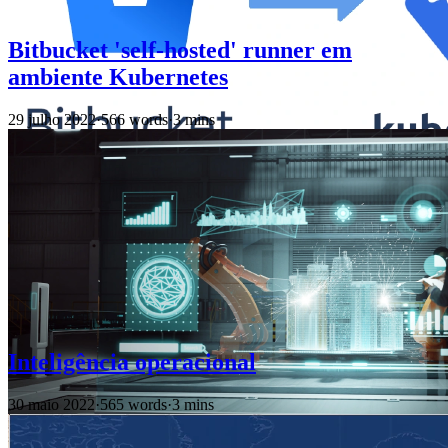
Bitbucket 'self-hosted' runner em
ambiente Kubernetes
29 julho 2022
·
566 words
·
3 mins
Inteligência operacional
30 maio 2022
·
565 words
·
3 mins